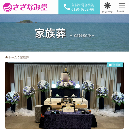
無料で電話相談
0120-0202-66
メニュー
供花注文
家族葬
– category –
ホーム
家族葬
家族葬