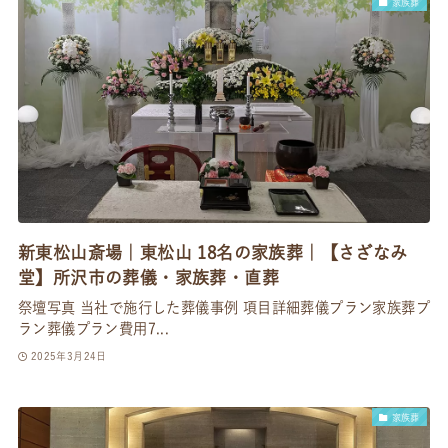
家族葬
新東松山斎場｜東松山 18名の家族葬｜【さざなみ
堂】所沢市の葬儀・家族葬・直葬
祭壇写真 当社で施行した葬儀事例 項目詳細葬儀プラン家族葬プ
ラン葬儀プラン費用7...
2025年3月24日
家族葬