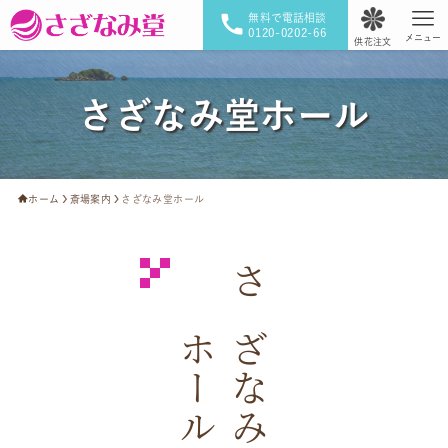
無料で電話相談
0120-0202-66
メニュー
供花注文
さざなみ堂ホール
ホーム
斎場案内
さざなみ堂ホール
さざなみ堂
ホール