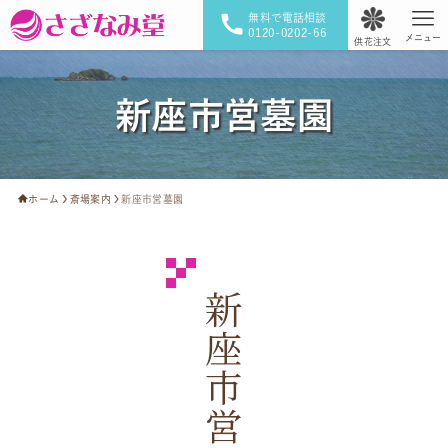
無料で電話相談
0120-0202-66
メニュー
供花注文
新座市営墓園
ホーム
斎場案内
新座市営墓園
新座市営墓園